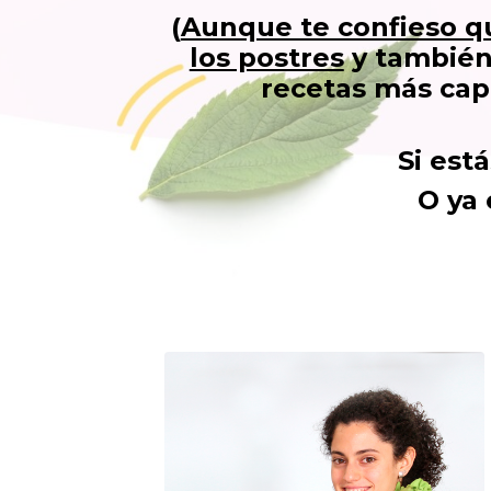
(
Aunque te confieso 
los postres
y también
recetas más cap
Si est
O ya