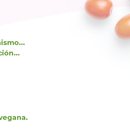
ismo...
ión...
 vegana.