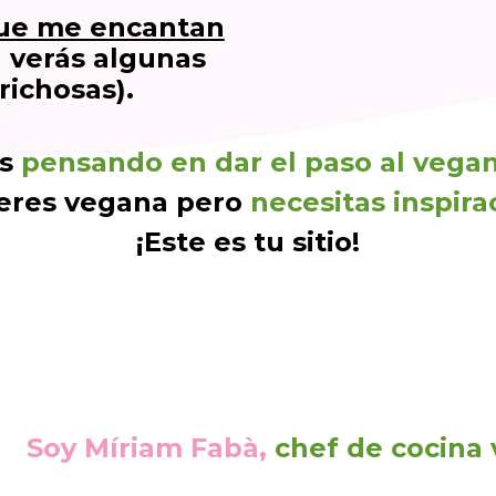
que me encantan
 verás algunas
richosas).
ás
pensando en dar el paso al vegan
 eres vegana pero
necesitas inspirac
¡Este es tu sitio!
Soy Míriam Fabà,
chef de cocina