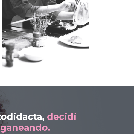
todidacta,
decidí
eganeando.