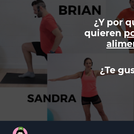
¿Y por q
quieren
po
alime
¿Te gus