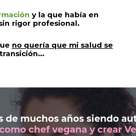
rmación
y la que había en
sin rigor profesional.
que
no quería que mi salud se
ransición...
s de muchos años siendo au
como chef vegana
y crear V