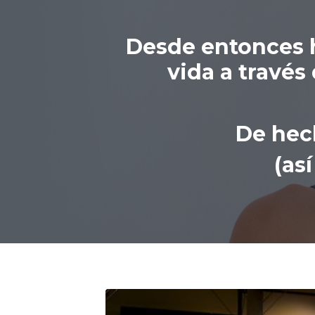
Desde entonces h
vida a través
De he
(as