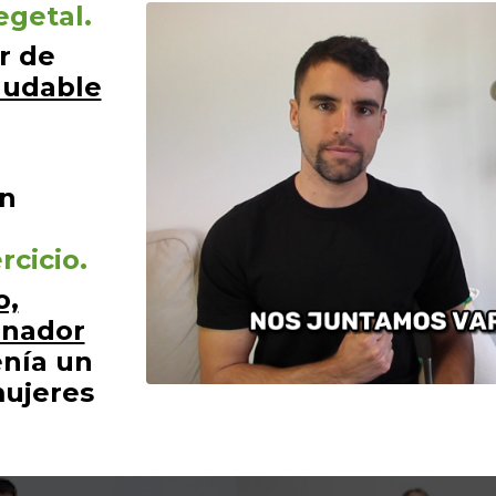
egetal.
r de
aludable
én
rcicio.
o,
enador
nía un
mujeres