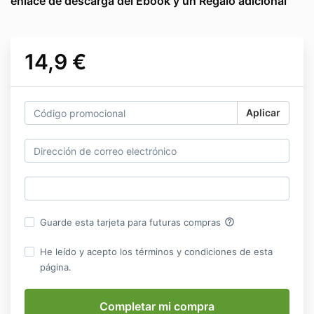
enlace de descarga del Ebook y un Regalo adicional
14,9 €
Aplicar
help_outline
Guarde esta tarjeta para futuras compras
He leído y acepto los términos y condiciones de esta
página.